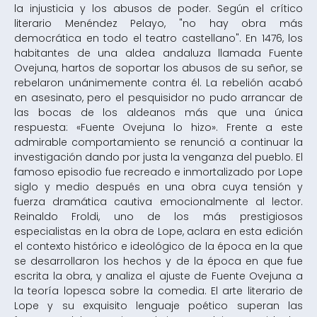
la injusticia y los abusos de poder. Según el crítico
literario Menéndez Pelayo, "no hay obra más
democrática en todo el teatro castellano". En 1476, los
habitantes de una aldea andaluza llamada Fuente
Ovejuna, hartos de soportar los abusos de su señor, se
rebelaron unánimemente contra él. La rebelión acabó
en asesinato, pero el pesquisidor no pudo arrancar de
las bocas de los aldeanos más que una única
respuesta: «Fuente Ovejuna lo hizo». Frente a este
admirable comportamiento se renunció a continuar la
investigación dando por justa la venganza del pueblo. El
famoso episodio fue recreado e inmortalizado por Lope
siglo y medio después en una obra cuya tensión y
fuerza dramática cautiva emocionalmente al lector.
Reinaldo Froldi, uno de los más prestigiosos
especialistas en la obra de Lope, aclara en esta edición
el contexto histórico e ideológico de la época en la que
se desarrollaron los hechos y de la época en que fue
escrita la obra, y analiza el ajuste de Fuente Ovejuna a
la teoría lopesca sobre la comedia. El arte literario de
Lope y su exquisito lenguaje poético superan las