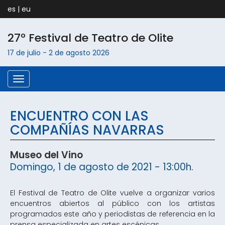
es
|
eu
27º Festival de Teatro de
Olite
17 de julio
-
2 de agosto
2026
Menú
ENCUENTRO CON LAS
COMPAÑÍAS NAVARRAS
Museo del Vino
Domingo, 1 de agosto de 2021 - 13:00h.
El Festival de Teatro de Olite vuelve a organizar varios
encuentros abiertos al público con los artistas
programados este año y periodistas de referencia en la
prensa especializada en artes escénicas.