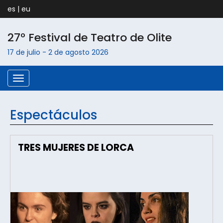
es
|
eu
27º Festival de Teatro de
Olite
17 de julio
-
2 de agosto
2026
Menú
Espectáculos
TRES MUJERES DE LORCA