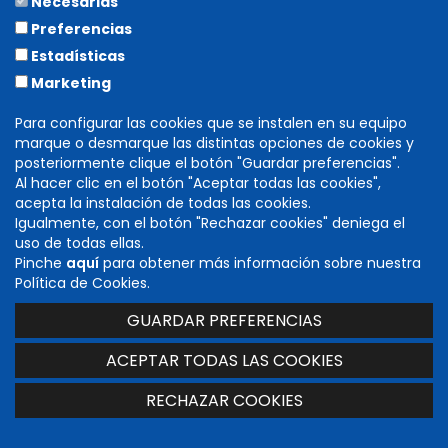
Necesarias
ESPECTÁCULO CANCELADO
Preferencias
Estadísticas
Marketing
info
Para configurar las cookies que se instalen en su equipo
marque o desmarque las distintas opciones de cookies y
LA VALENTÍA
posteriormente clique el botón "Guardar preferencias".
Al hacer clic en el botón "Aceptar todas las cookies",
acepta la instalación de todas las cookies.
Igualmente, con el botón "Rechazar cookies" deniega el
uso de todas ellas.
Pinche
aquí
para obtener más información sobre nuestra
Política de Cookies.
GUARDAR PREFERENCIAS
ACEPTAR TODAS LAS COOKIES
28/07/2019 | 22:00h.
RECHAZAR COOKIES
La Cava
Olite