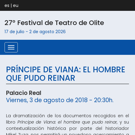
es
|
eu
27º Festival de Teatro de
Olite
17 de julio
-
2 de agosto
2026
Menú
PRÍNCIPE DE VIANA: EL HOMBRE
QUE PUDO REINAR
Palacio Real
Viernes, 3 de agosto de 2018 - 20:30h.
La dramatización de los documentos recogidos en el
libro
Príncipe de Viana: el hombre que pudo reinar,
y su
contextualización histórica por parte del historiador
Mikel Zuza, nos permitirá un novedoso acercamiento a