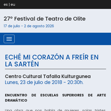
es
|
eu
27º Festival de Teatro de
Olite
17 de julio
-
2 de agosto
2026
Menú
ECHÉ MI CORAZÓN A FREÍR EN
LA SARTÉN
Centro Cultural Tafalla Kulturgunea
Lunes, 23 de julio de 2018 - 20:30h.
ENCUENTRO DE ESCUELAS SUPERIORES DE ARTE
DRAMÁTICO
Una obra que nos habla de mujeres, solas, tristes,