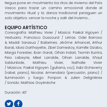
Negua pone en movimiento los ritos de invierno del País
Vasco para trazar un camino emocional donde el
movimiento ritual y la danza tradicional persiguen un
solo objetivo: vencer la noche y salir del invierno...
EQUIPO ARTÍSTICO
Coreografía: Mathieu Vivier / Música: Paxkal Irigoyen /
Vestuario: Francisco Dussourd / Letras: Odei Barroso
& Maddi Sarasua / Bailarines: Jérôme Arhancet, Arthur
Barat, Idoia Darthayette, Zibel Damestoy, Kamille Dizabo,
Marga Forestier, Iban Garat, Oihan Indart, Txomin Iturrira,
Peio Labeyrie, Mikel Larralde, Oihan Larralde, Eñaut
Saldunbide, Mathieu Vivier, Nathalie Vivier
/ Músicos: Paxkal Irigoyen (guitarra, voz), Xabi Etcheverry
(rabel, piano), Nicolas Armendariz (percusión, piano) /
Iluminación y fuego: Ponpon & Julien Delignières
/ Sonido: Mathias Goyénèche
Duración: 40’