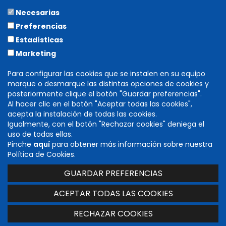
Necesarias
COLABORA
Preferencias
Estadísticas
Marketing
Para configurar las cookies que se instalen en su equipo
marque o desmarque las distintas opciones de cookies y
posteriormente clique el botón "Guardar preferencias".
Al hacer clic en el botón "Aceptar todas las cookies",
acepta la instalación de todas las cookies.
Igualmente, con el botón "Rechazar cookies" deniega el
DIRECCIÓN GENERAL DE CULTURA
uso de todas ellas.
INSTITUCIÓN PRÍNCIPE DE VIANA
Pinche
aquí
para obtener más información sobre nuestra
C/ Navarrería, 39. 31001 Pamplona (Navarra)
Política de Cookies.
T. 848 424 600 -
cultura@navarra.es
GUARDAR PREFERENCIAS
Accesibilidad
|
Aviso legal
|
Mapa web
ACEPTAR TODAS LAS COOKIES
RECHAZAR COOKIES