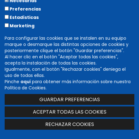
Necesarias
Autores:
Itsaso Iribarren y Germán de la Riva.
Salón del Rey. Duración: 20'
Preferencias
Estadísticas
Marketing
info
Para configurar las cookies que se instalen en su equipo
marque o desmarque las distintas opciones de cookies y
JUANA, LA REINA QUE NO QUISO REINAR
posteriormente clique el botón "Guardar preferencias".
Al hacer clic en el botón "Aceptar todas las cookies",
acepta la instalación de todas las cookies.
Igualmente, con el botón "Rechazar cookies" deniega el
uso de todas ellas.
Pinche
aquí
para obtener más información sobre nuestra
Política de Cookies.
GUARDAR PREFERENCIAS
ACEPTAR TODAS LAS COOKIES
02/08/2017 | 22:00h.
RECHAZAR COOKIES
La Cava
Olite