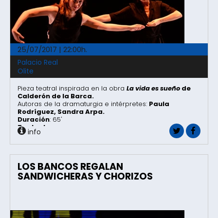
25/07/2017 | 22:00h.
Palacio Real
Olite
Pieza teatral inspirada en la obra
La vida es sueño
de
Calderón de la Barca.
Autoras de la dramaturgia e intérpretes:
Paula
Rodríguez, Sandra Arpa.
Duración
: 65'
Teatro Inverso.
info
LOS BANCOS REGALAN
SANDWICHERAS Y CHORIZOS