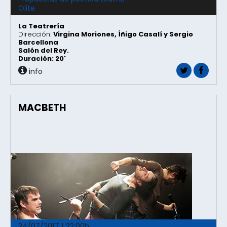
Olite
La Teatrería
Dirección:
Virgina Moriones, Íñigo Casalí y Sergio
Barcellona
Salón del Rey.
Duración: 20'
info
MACBETH
24/07/2017 | 22:00h.