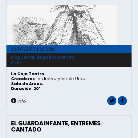
22/07/2017 | 20:00h.
Propuestas de poética teatral
Olite
La Caja Teatro.
Creadores
: Ion Iraizoz y Mikele Urroz
Sala de Arcos.
Duración: 20'
info
EL GUARDAINFANTE, ENTREMÉS
CANTADO