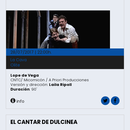
28/07/2017 | 22:00h.
La Cava
Olite
Lope de Vega
CNTC/ Micomicón / A Priori Producciones
Versión y dirección:
Laila Ripoll
Duración
: 90'
info
EL CANTAR DE DULCINEA