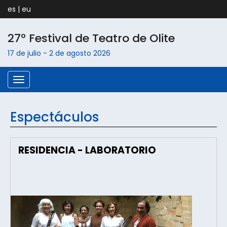
es
|
eu
27º Festival de Teatro de
Olite
17 de julio
-
2 de agosto
2026
Menú
Espectáculos
RESIDENCIA - LABORATORIO