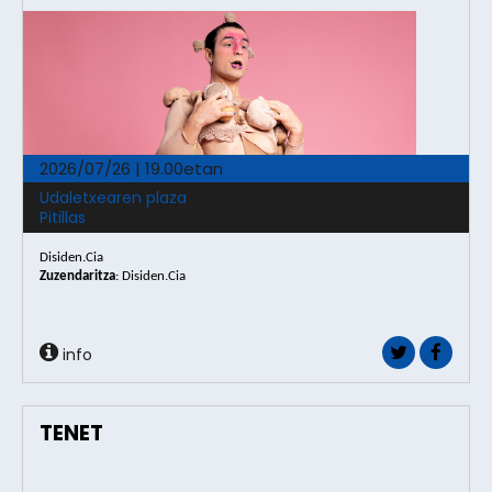
2026/07/26 | 19.00etan
Udaletxearen plaza
Pitillas
Disiden.Cia
Zuzendaritza
: Disiden.Cia
info
TENET