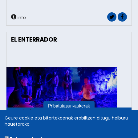
info
EL ENTERRADOR
Pribatutasun-aukerak
2026/07/28 | 21.30etan
Geure cookie eta bitartekoenak erabiltzen ditugu helburu
Huerto Convento Franciscanos
hauetarako:
Erriberri
Pepe Zapata / Teatro de Dos