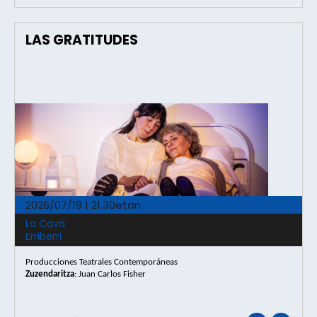
LAS GRATITUDES
2026/07/19 | 21.30etan
La Cava
Erriberri
Producciones Teatrales Contemporáneas
Zuzendaritza
:
Juan Carlos Fisher