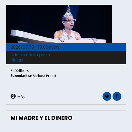
2026/07/18 | 19.00etan
Udaletxearen plaza
Pitillas
Et D’ailleurs
Zuzendaritza
:
Barbara Probst
info
MI MADRE Y EL DINERO