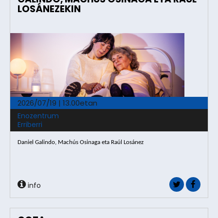
LOSÁNEZEKIN
2026/07/19 | 13.00etan
Enozentrum
Erriberri
Daniel Galindo, Machús Osinaga eta Raúl Losánez
info