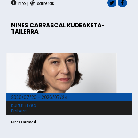
info
|
sarrerak
NINES CARRASCAL KUDEAKETA-
TAILERRA
2026/07/20 - 2026/07/24
Kultur Etxea
Erriberri
Nines Carrascal