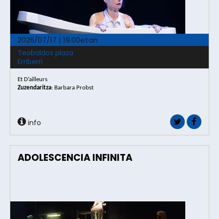
2026/07/17 | 19.00etan
Teobaldos plaza
Erriberri
Et D’ailleurs
Zuzendaritza
:
Barbara Probst
info
ADOLESCENCIA INFINITA