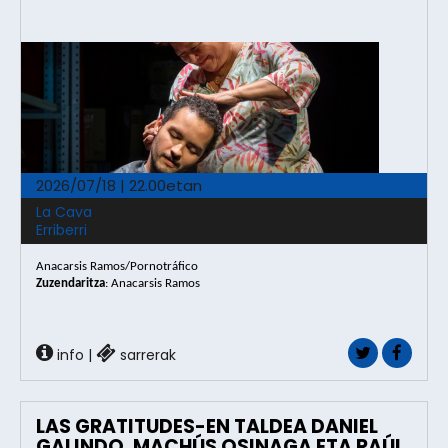
2026/07/18 | 22.00etan
La Cava
Erriberri
Anacarsis Ramos/Pornotráfico 
Zuzendaritza
: 
Anacarsis Ramos
info
|
sarrerak
LAS GRATITUDES-EN TALDEA DANIEL
GALINDO, MACHÚS OSINAGA ETA RAÚL