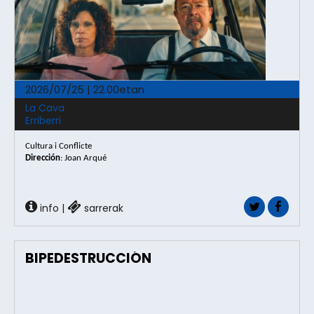
2026/07/25 | 22.00etan
La Cava
Erriberri
Cultura i Conflicte
Dirección
: Joan Arqué
info
|
sarrerak
BIPEDESTRUCCIÓN