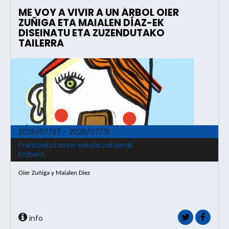
ME VOY A VIVIR A UN ÁRBOL OIER
ZUÑIGA ETA MAIALEN DÍAZ-EK
DISEINATU ETA ZUZENDUTAKO
TAILERRA
2026/07/27 - 2026/07/31
Frantziskotarren eskola zaharrak
Erriberri
Oier Zuñiga y Maialen Diez
info