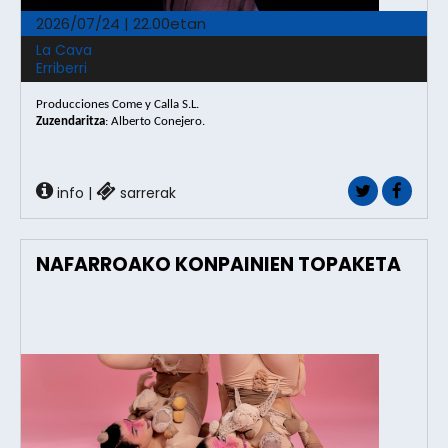
2026/07/24 | 22.00etan
La Cava
Erriberri
Producciones Come y Calla S.L.
Zuzendaritza
: Alberto Conejero.
info
|
sarrerak
NAFARROAKO KONPAINIEN TOPAKETA