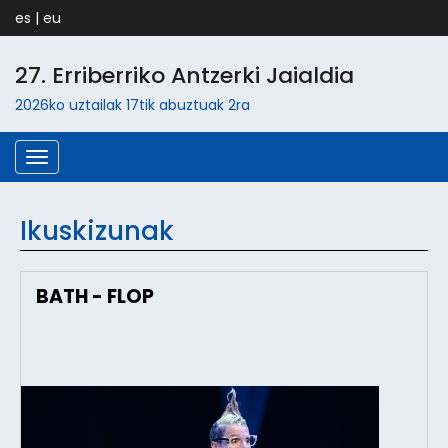
es
|
eu
27.
Erriberri
ko Antzerki Jaialdia
2026ko
uztailak 17tik abuztuak 2ra
Menú
Ikuskizunak
BATH - FLOP