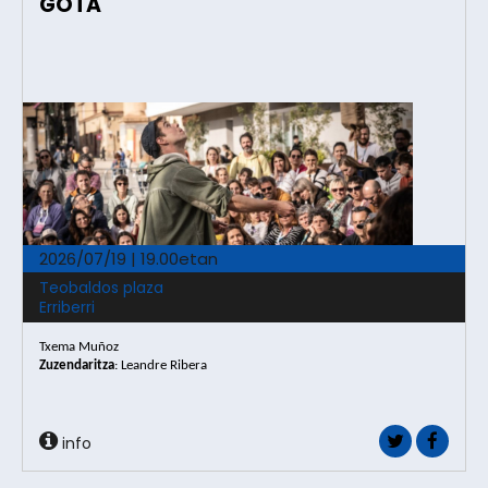
GOTA
2026/07/19 | 19.00etan
Teobaldos plaza
Erriberri
Txema Muñoz
Zuzendaritza
: Leandre Ribera
info