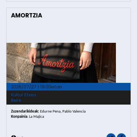
AMORTZIA
2026/07/27 | 19.00etan
Kultur Etxea
Beire
Zuzendarikideak
:
Edurne Pena, Pablo Valencia
Konpainia
: La Majica