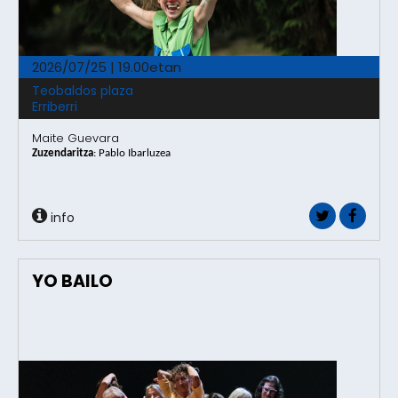
2026/07/25 | 19.00etan
Teobaldos plaza
Erriberri
Maite Guevara
Zuzendaritza
:
Pablo Ibarluzea
info
YO BAILO