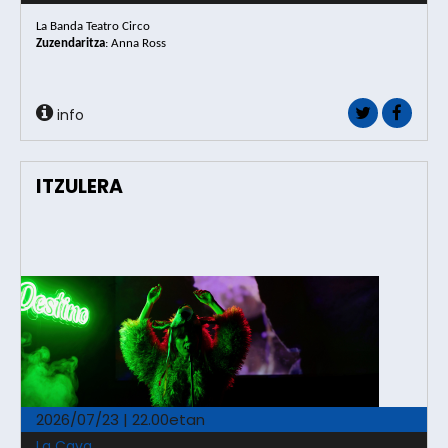
La Banda Teatro Circo
Zuzendaritza
: Anna Ross
info
ITZULERA
2026/07/23 | 22.00etan
La Cava