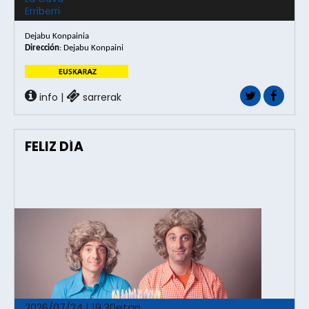
Erriberri
Dejabu Konpainia
Dirección
: Dejabu Konpaini
info
|
sarrerak
FELIZ DÍA
2026/07/24 | 19.30etan