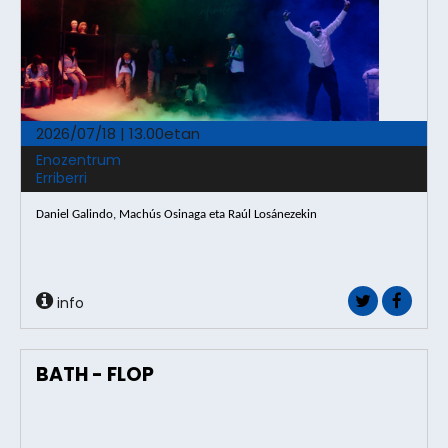
2026/07/18 | 13.00etan
Enozentrum
Erriberri
Daniel Galindo, Machús Osinaga eta Raúl Losánezekin
info
BATH - FLOP