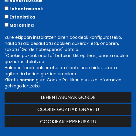
Beharrezkoak
Dirección
: 
Gerard Vázquez
Lehentasunak
Estadistika
Marketina
info
Zure ekipoan instalatzen diren cookieak konfiguratzeko,
hautatu ala desautatu cookien aukerak, eta, ondoren,
GATOMAQUIA
sakatu "Gorde hobespenak" botoia.
"Cookie guztiak onartu" botoian klik egitean, onartu cookie
guztiak instalatzea.
Halaber, "cookieak errefusatu" botoiaren bidez, ukatu
egiten du horien guztien erabilera.
Klikatu
hemen
gure Cookie Politikari buruzko informazio
gehiago lortzeko.
LEHENTASUNAK GORDE
COOKIE GUZTIAK ONARTU
2026/07/29 | 18.00etan
COOKIEAK ERREFUSATU
Centro Cultural Tafalla Kulturgunea
Tafalla