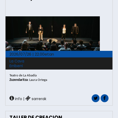
2026/07/26 | 22.00etan
La Cava
Erriberri
Teatro de La Abadía
Zuzendaritza
: Laura Ortega
info
|
sarrerak
TALLER DE CREACIÓN