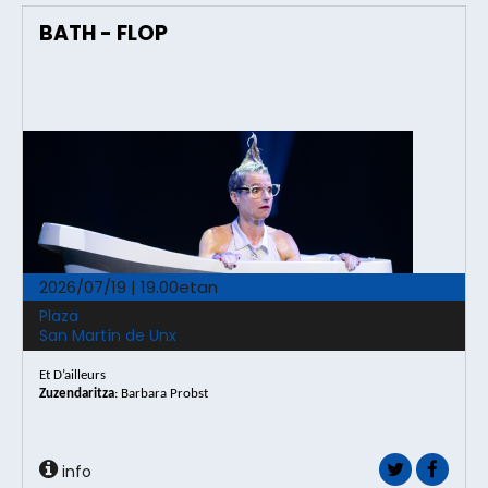
BATH - FLOP
2026/07/19 | 19.00etan
Plaza
San Martín de Unx
Et D’ailleurs
Zuzendaritza
:
Barbara Probst
info