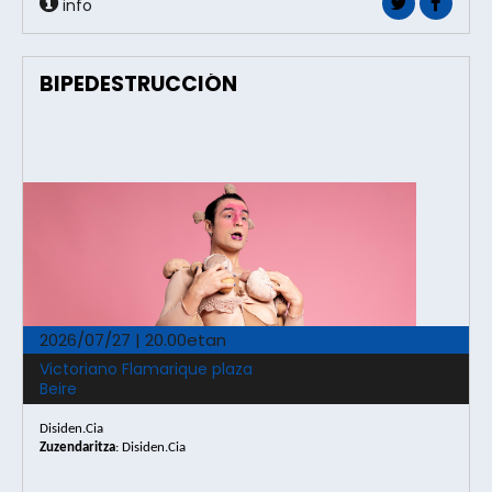
info
BIPEDESTRUCCIÓN
2026/07/27 | 20.00etan
Victoriano Flamarique plaza
Beire
Disiden.Cia
Zuzendaritza
: Disiden.Cia