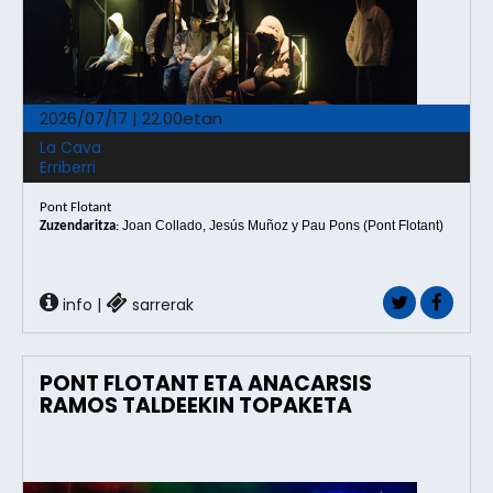
2026/07/17 | 22.00etan
La Cava
Erriberri
Pont Flotant
Joan Collado, Jesús Muñoz y Pau Pons (Pont Flotant)
Zuzendaritza
:
info
|
sarrerak
PONT FLOTANT ETA ANACARSIS
RAMOS TALDEEKIN TOPAKETA