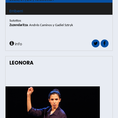
Erriberri
Sutottos
Zuzendaritza
: 
Andrés Caminos y Gadiel Sztryk
info
LEONORA