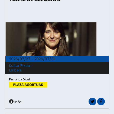
2026/07/27 - 2026/07/31
Kultur Etxea
Erriberri
Fernanda Orazi.
info