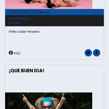
2026/07/25 | 12.00etan
Enozentrum
Erriberri
EITBko Galder Pérezekin 
info
¡QUÉ BUEN DÍA!