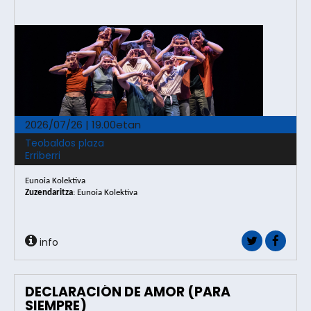
2026/07/26 | 19.00etan
Teobaldos plaza
Erriberri
Eunoia Kolektiva
Zuzendaritza
: Eunoia Kolektiva
info
DECLARACIÓN DE AMOR (PARA
SIEMPRE)