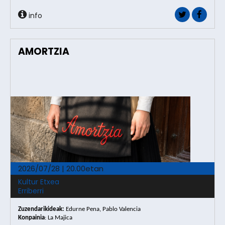
info
AMORTZIA
2026/07/28 | 20.00etan
Kultur Etxea
Erriberri
Zuzendarikideak
:
Edurne Pena, Pablo Valencia
Konpainia
: La Majica