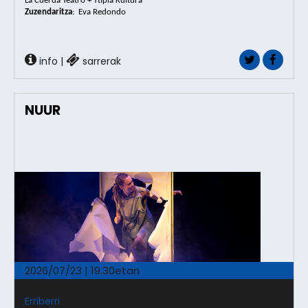
La Cuerda Teatro + Ttipia Kultura
Zuzendaritza
: 
Eva Redondo
info
|
sarrerak
NUUR
2026/07/23 | 19.30etan
Erriberri