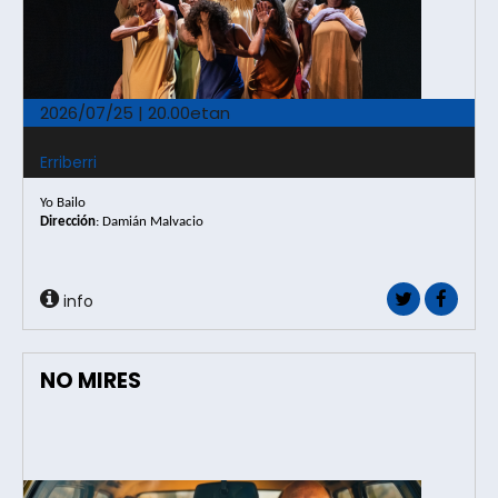
2026/07/25 | 20.00etan
Erriberri
Yo Bailo
Dirección
:
Damián Malvacio
info
NO MIRES