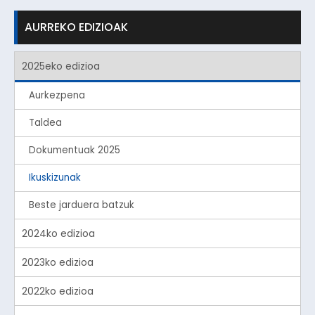
AURREKO EDIZIOAK
2025eko edizioa
Aurkezpena
Taldea
Dokumentuak 2025
Ikuskizunak
Beste jarduera batzuk
2024ko edizioa
2023ko edizioa
2022ko edizioa