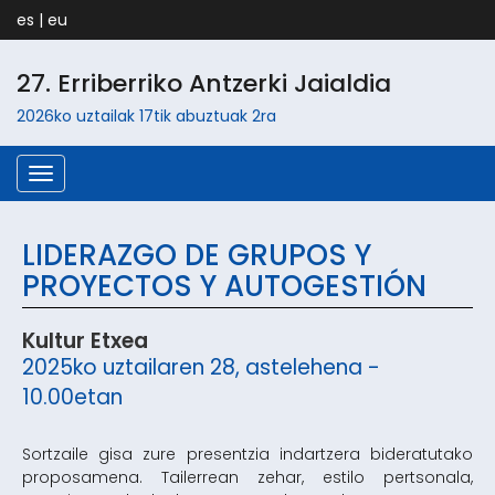
es
|
eu
27.
Erriberri
ko Antzerki Jaialdia
2026ko
uztailak 17tik abuztuak 2ra
Menú
LIDERAZGO DE GRUPOS Y
PROYECTOS Y AUTOGESTIÓN
Kultur Etxea
2025ko uztailaren 28, astelehena -
10.00etan
Sortzaile gisa zure presentzia indartzera bideratutako
proposamena. Tailerrean zehar, estilo pertsonala,