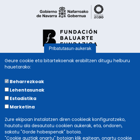
Pribatutasun-aukerak
Geure cookie eta bitartekoenak erabiltzen ditugu helburu
hauetarako:
Beharrezkoak
LAGUNTZAILEAK
Lehentasunak
Estadistika
Marketina
Zure ekipoan instalatzen diren cookieak konfiguratzeko,
hautatu ala desautatu cookien aukerak, eta, ondoren,
sakatu "Gorde hobespenak" botoia.
"Cookie guztiak onartu" botoian klik egitean, onartu cookie