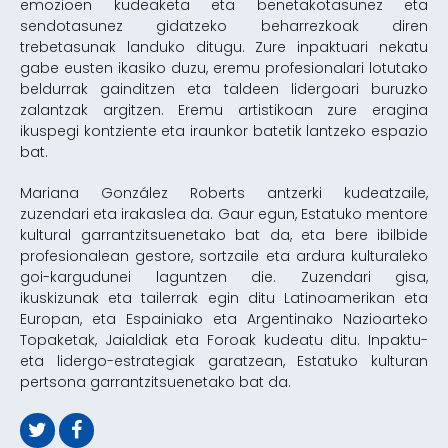
emozioen kudeaketa eta benetakotasunez eta
sendotasunez gidatzeko beharrezkoak diren
trebetasunak landuko ditugu. Zure inpaktuari nekatu
gabe eusten ikasiko duzu, eremu profesionalari lotutako
beldurrak gainditzen eta taldeen lidergoari buruzko
zalantzak argitzen. Eremu artistikoan zure eragina
ikuspegi kontziente eta iraunkor batetik lantzeko espazio
bat.
Mariana González Roberts antzerki kudeatzaile,
zuzendari eta irakaslea da. Gaur egun, Estatuko mentore
kultural garrantzitsuenetako bat da, eta bere ibilbide
profesionalean gestore, sortzaile eta ardura kulturaleko
goi-kargudunei laguntzen die. Zuzendari gisa,
ikuskizunak eta tailerrak egin ditu Latinoamerikan eta
Europan, eta Espainiako eta Argentinako Nazioarteko
Topaketak, Jaialdiak eta Foroak kudeatu ditu. Inpaktu-
eta lidergo-estrategiak garatzean, Estatuko kulturan
pertsona garrantzitsuenetako bat da.