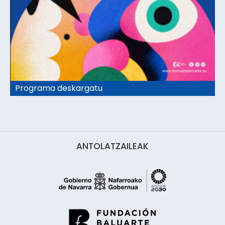
Programa deskargatu
ANTOLATZAILEAK