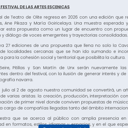
L FESTIVAL DE LAS ARTES ESCENICAS
val de Teatro de Olite regresa en 2026 con una edición que 
cas, Ane Pikaza y María Goiricelaya. Una muestra esperada 
dar esta propuesta como un lugar de encuentro con propue
 y diálogo de voces emergentes y trayectorias consolidadas.
a 27 ediciones de una propuesta que llena no solo la Cava y
s de localidades cercanas que se han ido sumando e incor
 para la cohesión social y territorial que posibilita la cultura.
, Beire, Pitillas y San Martín de Unx serán nuevamente l
tes dentro del festival, con la ilusión de generar interés y d
ografía navarra.
e julio al 2 de agosto nuestra comunidad se convertirá, un a
de varias aristas: la creación, producción, interpretación c
ción de primer nivel donde conviven propuestas de música, d
 a cargo de compañías llegadas tanto del ámbito internaciona
stra que se acerca al público con amplia presencia en te
ad en formatos, estilos, idiomas y espacios, y en el que es