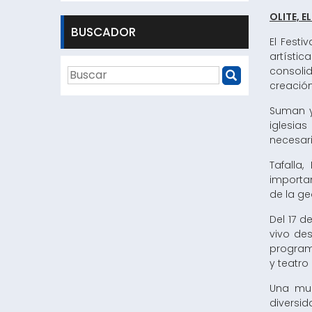
OLITE, E
BUSCADOR
El Festi
artísti
consoli
creación
Suman y
iglesia
necesaria
Tafalla
importan
de la ge
Del 17 d
vivo des
programa
y teatro
Una mue
diversid