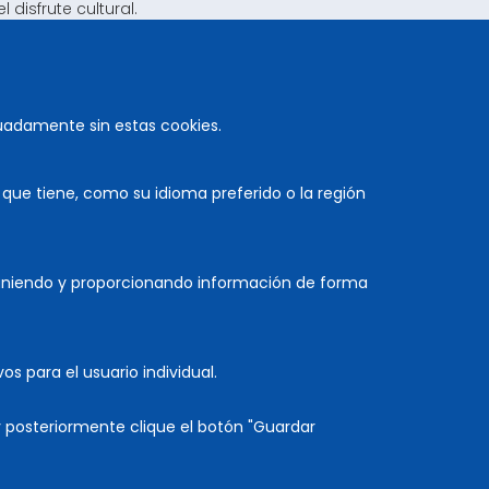
disfrute cultural.
munidad, que perdura en el tiempo por el trabajo
gado. Por lo que hago extensiva mi felicitación y
uadamente sin estas cookies.
ue tiene, como su idioma preferido o la región
euniendo y proporcionando información de forma
COLABORA
os para el usuario individual.
y posteriormente clique el botón "Guardar
Accesibilidad
|
Aviso legal
|
Mapa web