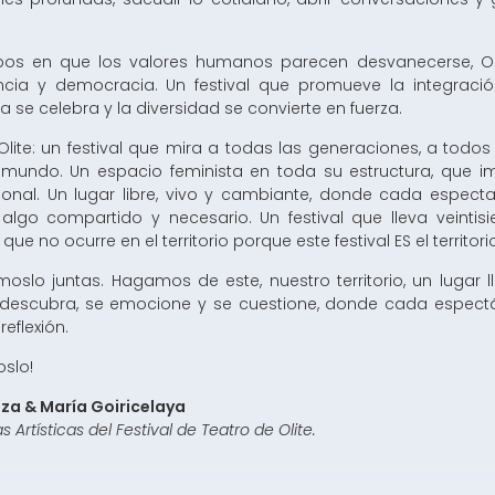
.
pos en que los valores humanos parecen desvanecerse, Oli
ncia y democracia. Un festival que promueve la integración
ia se celebra y la diversidad se convierte en fuerza.
Olite: un festival que mira a todas las generaciones, a todos
 mundo. Un espacio feminista en toda su estructura, que im
cional. Un lugar libre, vivo y cambiante, donde cada espec
algo compartido y necesario. Un festival que lleva veintisi
que no ocurre en el territorio porque este festival ES el territori
́moslo juntas. Hagamos de este, nuestro territorio, un luga
o descubra, se emocione y se cuestione, donde cada espectá
reflexión.
slo!
aza & María Goiricelaya
s Artísticas del Festival de Teatro de Olite.