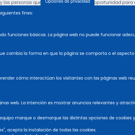
Opciones de privacidad
y las personas que nos visitan tengan una oportunidad para el 
siguientes fines:
val de Teatro de Olite es una propuesta única en nuestra co
le de distintos equipos y por el respaldo de un público entre
miento a todo el equipo que lo hace posible.
ando funciones básicas. La página web no puede funcionar adec
Esnaola Bermejo
a de Cultura, Deporte y Turismo
ue cambia la forma en que la página se comporta o el aspecto q
prender cómo interactúan los visitantes con las páginas web r
áginas web. La intención es mostrar anuncios relevantes y atractiv
u equipo marque o desmarque las distintas opciones de cookies 
es", acepta la instalación de todas las cookies.