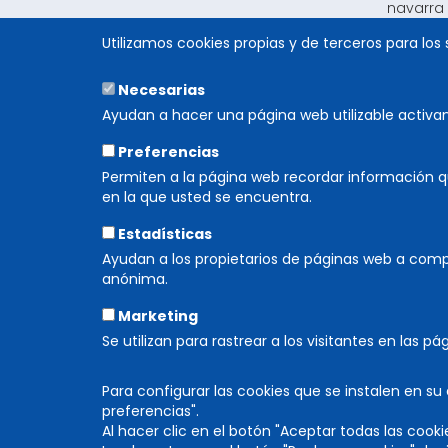
navarra 
Utilizamos cookies propias y de terceros para los 
El Festi
incansab
agradeci
Necesarias
Ayudan a hacer una página web utilizable activ
Rebeca 
Consejer
Preferencias
Permiten a la página web recordar información q
en la que usted se encuentra.
Estadísticas
Ayudan a los propietarios de páginas web a com
anónima.
ORGANIZA
Marketing
Se utilizan para rastrear a los visitantes en las p
Para configurar las cookies que se instalen en s
preferencias".
Al hacer clic en el botón "Aceptar todas las cooki
DIRECCIÓN GENERAL DE CULTURA