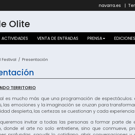
navarra.es
|
Te
de
Olite
ACTIVIDADES
VENTA DE ENTRADAS
PRENSA
EDICIONE
l Festival
Presentación
entación
NDO TERRITORIO
ival es mucho más que una programación de espectáculos: 
s, las emociones y la imaginación se cruzan para transformar 
sidad despierta, las certezas se cuestionan y cada experienci
e queremos invitar a todas las personas a formar parte de e
o, donde el arte no solo entretiene, sino que conmueve, pro
es profundas, sacudir lo cotidiano, abrir conversaciones 