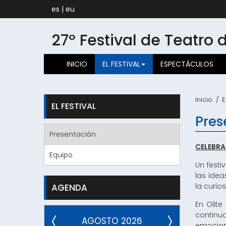
es
|
eu
27º Festival de Teatro 
INICIO
EL FESTIVAL
ESPECTÁCULOS
Inicio
E
EL FESTIVAL
Pres
Presentación
CELEBRA
Equipo
Un fest
las idea
la curio
AGENDA
En Olit
continu
AGOSTO 2026
emocion