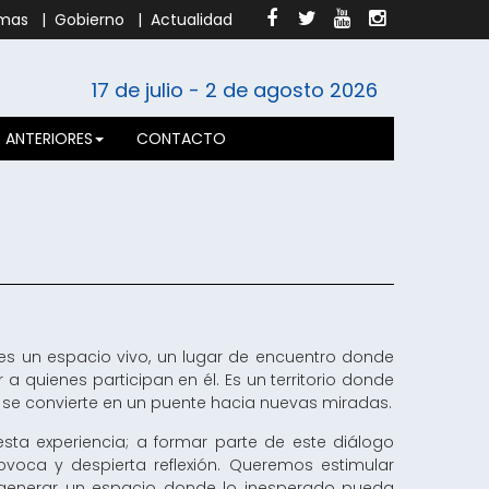
mas
|
Gobierno
|
Actualidad
17 de julio
-
2 de agosto
2026
S ANTERIORES
CONTACTO
es un espacio vivo, un lugar de encuentro donde
a quienes participan en él. Es un territorio donde
a se convierte en un puente hacia nuevas miradas.
sta experiencia; a formar parte de este diálogo
voca y despierta reflexión. Queremos estimular
y generar un espacio donde lo inesperado pueda