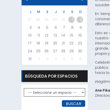
suceder
L
M
X
J
V
S
D
En tiem
convive
27
28
29
30
31
1
2
diferenc
3
4
5
6
7
8
9
Esto es 
10
11
12
13
14
15
16
nuestro
17
18
19
20
21
22
23
interna
grande, 
24
25
26
27
28
29
30
propia y 
31
1
2
3
4
5
6
Celebre
públic
hacia la 
BÚSQUEDA POR ESPACIOS
¡Hagámo
Ane Pik
Directora