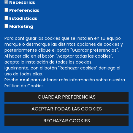
Necesarias
COLABORA
Preferencias
Estadísticas
Marketing
Para configurar las cookies que se instalen en su equipo
marque o desmarque las distintas opciones de cookies y
posteriormente clique el botón "Guardar preferencias".
Al hacer clic en el botón "Aceptar todas las cookies",
acepta la instalación de todas las cookies.
Igualmente, con el botón "Rechazar cookies" deniega el
DIRECCIÓN GENERAL DE CULTURA
uso de todas ellas.
INSTITUCIÓN PRÍNCIPE DE VIANA
Pinche
aquí
para obtener más información sobre nuestra
C/ Navarrería, 39. 31001 Pamplona (Navarra)
Política de Cookies.
T. 848 424 600 -
cultura@navarra.es
GUARDAR PREFERENCIAS
Accesibilidad
|
Aviso legal
|
Mapa web
ACEPTAR TODAS LAS COOKIES
RECHAZAR COOKIES