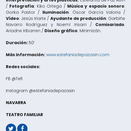
Interpretación y artes plásticas:
Estefanía de Paz Asín
/
Fotografía
: Kiko Ortega /
Música y espacio sonoro
:
Gorka Pastor /
Iluminación
: Óscar García Valoria /
Vídeo
: Jesús Iriarte /
Ayudante de producción
: Garbiñe
Navarro Rodríguez y Noemí Irisarri /
Comisariado
:
Ariadne Iribarren /
Diseño gráfico
: Minimizán.
Duración:
50’
Más información:
www.estefaniadepazasin.com
Redes sociales:
FB @Tefi
Instagram @estefaniadepazasin
NAVARRA
TEATRO FAMILIAR