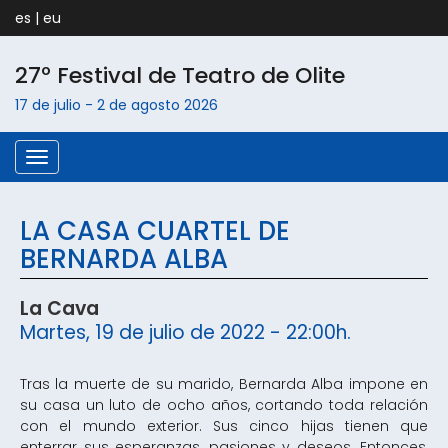
es
|
eu
27º Festival de Teatro de
Olite
17 de julio
-
2 de agosto
2026
Menú
LA CASA CUARTEL DE
BERNARDA ALBA
La Cava
Martes, 19 de julio de 2022 - 22:00h.
Tras la muerte de su marido, Bernarda Alba impone en
su casa un luto de ocho años, cortando toda relación
con el mundo exterior. Sus cinco hijas tienen que
enterrar sus esperanzas, pasiones y deseos. Entonces,