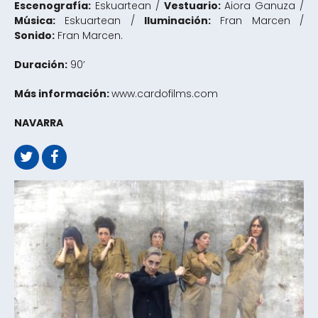
Escenografía:
Eskuartean /
Vestuario:
Aiora Ganuza /
Música:
Eskuartean /
Iluminación:
Fran Marcen /
Sonido:
Fran Marcen.
Duración:
90’
Más información:
www.cardofilms.com
NAVARRA