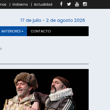
mas
|
Gobierno
|
Actualidad
17 de julio
-
2 de agosto
2026
S ANTERIORES
CONTACTO
lo