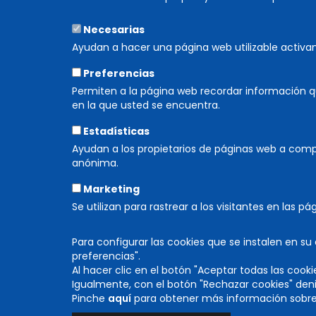
Duraci
Necesarias
Ayudan a hacer una página web utilizable activ
www.sex
Preferencias
Permiten a la página web recordar información q
en la que usted se encuentra.
Estadísticas
Ayudan a los propietarios de páginas web a com
anónima.
ORGANIZA
Marketing
Se utilizan para rastrear a los visitantes en las p
Para configurar las cookies que se instalen en s
preferencias".
Al hacer clic en el botón "Aceptar todas las cooki
DIRECCIÓN GENERAL DE CULTURA
Igualmente, con el botón "Rechazar cookies" deni
INSTITUCIÓN PRÍNCIPE DE VIANA
Pinche
aquí
para obtener más información sobre 
C/ Navarrería, 39. 31001 Pamplona (Navarra)