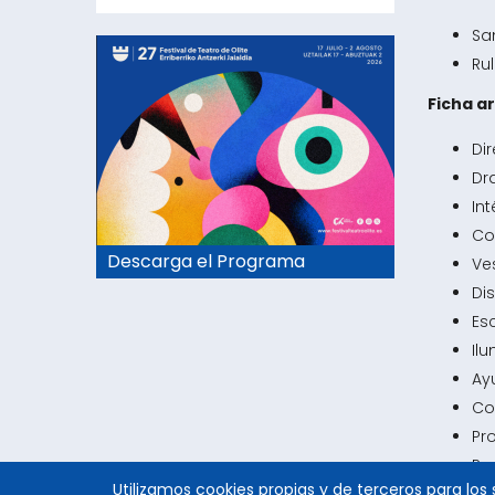
Sa
Ru
Ficha ar
Dir
Dr
In
Co
Descarga el Programa
Ve
Di
Es
Il
Ay
Co
Pr
Pr
Utilizamos cookies propias y de terceros para los 
Di