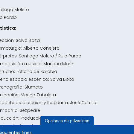
ntiago Molero
lo Pardo
tística:
ección: Salva Bolta
amaturgia: Alberto Conejero
térpretes: Santiago Molero / Rulo Pardo
mposición musical: Mariano Marín
stuario: Tatiana de Sarabia
seño espacio escénico: Salva Bolta
cenografía: Sfumato
uminación: Marino Zabaleta
udante de dirección y Regiduría: José Carrillo
mpañía: SeXpeare
oducción: Producciones Sexpeare, S.L.
Opciones de privacidad
oducción Ejecutiva: Jorge Palomar
siguientes fines:
stribución: Amadeo Vañó – Cámara Blanca