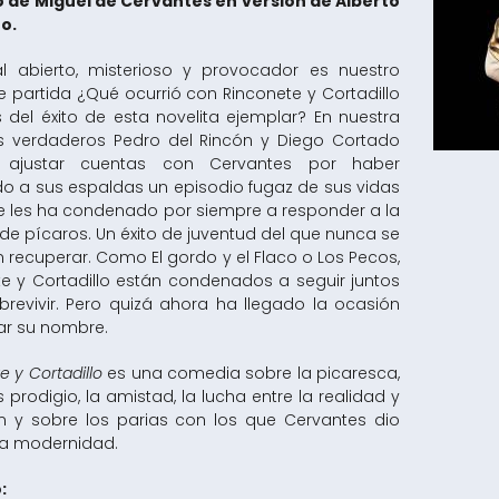
o de Miguel de Cervantes en versión de Alberto
o.
nal abierto, misterioso y provocador es nuestro
 partida ¿Qué ocurrió con Rinconete y Cortadillo
 del éxito de esta novelita ejemplar? En nuestra
os verdaderos Pedro del Rincón y Diego Cortado
n ajustar cuentas con Cervantes por haber
do a sus espaldas un episodio fugaz de sus vidas
e les ha condenado por siempre a responder a la
e pícaros. Un éxito de juventud del que nunca se
 recuperar. Como El gordo y el Flaco o Los Pecos,
te y Cortadillo están condenados a seguir juntos
brevivir. Pero quizá ahora ha llegado la ocasión
ar su nombre.
e y Cortadillo
es una comedia sobre la picaresca,
s prodigio, la amistad, la lucha entre la realidad y
ión y sobre los parias con los que Cervantes dio
la modernidad.
: