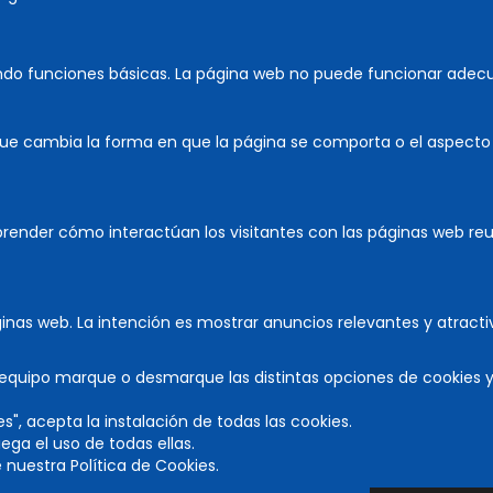
ón
: 85'
ando funciones básicas. La página web no puede funcionar adec
peare.es
ue cambia la forma en que la página se comporta o el aspecto q
prender cómo interactúan los visitantes con las páginas web r
áginas web. La intención es mostrar anuncios relevantes y atractiv
u equipo marque o desmarque las distintas opciones de cookies 
es", acepta la instalación de todas las cookies.
ega el uso de todas ellas.
nuestra Política de Cookies.