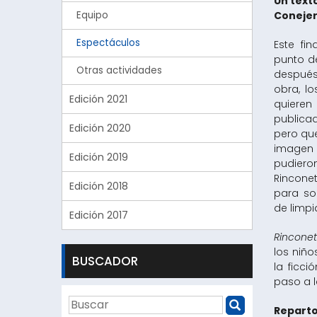
Un text
Equipo
Conejer
Espectáculos
Este fi
punto de
Otras actividades
después
obra, l
Edición 2021
quiere
publica
Edición 2020
pero qu
imagen d
Edición 2019
pudieron
Rincone
Edición 2018
para so
de limpi
Edición 2017
Rinconet
los niño
BUSCADOR
la ficc
paso a 
Reparto