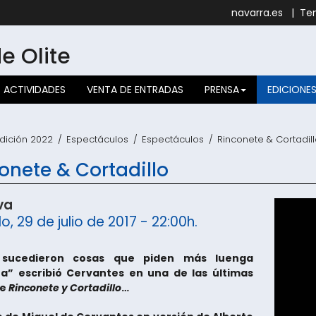
navarra.es
|
Te
de
Olite
ACTIVIDADES
VENTA DE ENTRADAS
PRENSA
EDICIONE
dición 2022
Espectáculos
Espectáculos
Rinconete & Cortadil
onete & Cortadillo
va
, 29 de julio de 2017 - 22:00h.
 sucedieron cosas que piden más luenga
ra” escribió Cervantes en una de las últimas
de
Rinconete y Cortadillo
…