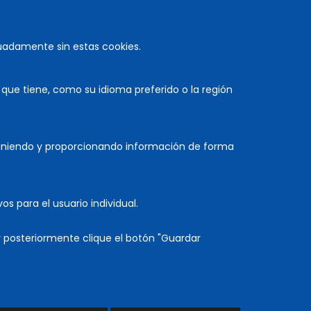
uadamente sin estas cookies.
ue tiene, como su idioma preferido o la región
euniendo y proporcionando información de forma
COLABORA
os para el usuario individual.
y posteriormente clique el botón "Guardar
Accesibilidad
|
Aviso legal
|
Mapa web