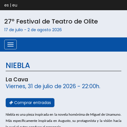
es
|
eu
27º Festival de Teatro de
Olite
17 de julio
-
2 de agosto
2026
Menú
NIEBLA
La Cava
Viernes, 31 de julio de 2026 - 22:00h.
Comprar entradas
Niebla es una pieza inspirada en la novela homónima de Miguel de Unamuno. 
Más específicamente inspirada en Augusto, su protagonista y la visión hacia 