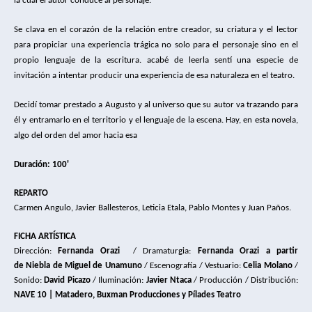
la cual el autor conduce al personaje.
Se clava en el corazón de la relación entre creador, su criatura y el lector 
para propiciar una experiencia trágica no solo para el personaje sino en el 
propio lenguaje de la escritura. acabé de leerla sentí una especie de 
invitación a intentar producir una experiencia de esa naturaleza en el teatro.
Decidí tomar prestado a Augusto y al universo que su autor va trazando para 
él y entramarlo en el territorio y el lenguaje de la escena. Hay, en esta novela, 
algo del orden del amor hacia esa
Duración: 100'
REPARTO
Carmen Angulo, Javier Ballesteros, Leticia Etala, Pablo Montes y Juan Paños.
FICHA ARTÍSTICA
Dirección: 
Fernanda Orazi 
 / 
Dramaturgia: 
Fernanda Orazi a partir 
de Niebla de Miguel de Unamuno
 / Escenografía 
/ 
Vestuario
: 
Celia Molano
 / 
Sonido: 
David Picazo
 /
 Iluminación: 
Javier Ntaca
 / Producción / 
Distribución: 
NAVE 10 | Matadero, Buxman Producciones y Pílades Teatro