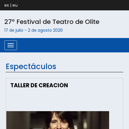
es
|
eu
27º Festival de Teatro de
Olite
17 de julio
-
2 de agosto
2026
Menú
Espectáculos
TALLER DE CREACIÓN