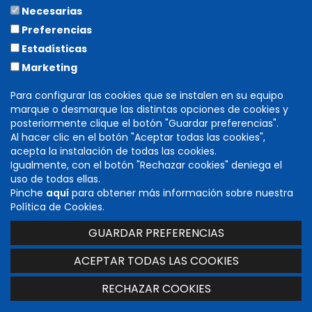
Necesarias
COLABORA
Preferencias
Estadísticas
Marketing
Para configurar las cookies que se instalen en su equipo
marque o desmarque las distintas opciones de cookies y
posteriormente clique el botón "Guardar preferencias".
Al hacer clic en el botón "Aceptar todas las cookies",
acepta la instalación de todas las cookies.
Igualmente, con el botón "Rechazar cookies" deniega el
DIRECCIÓN GENERAL DE CULTURA
uso de todas ellas.
INSTITUCIÓN PRÍNCIPE DE VIANA
Pinche
aquí
para obtener más información sobre nuestra
C/ Navarrería, 39. 31001 Pamplona (Navarra)
Política de Cookies.
T. 848 424 600 -
cultura@navarra.es
GUARDAR PREFERENCIAS
Accesibilidad
|
Aviso legal
|
Mapa web
ACEPTAR TODAS LAS COOKIES
RECHAZAR COOKIES