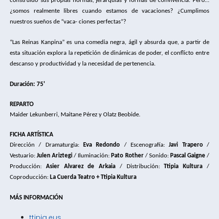
construido sus 
propias normas, jerarquías y formas de convivencia. 
Pero… 
¿somos realmente libres cuando estamos de 
vacaciones? ¿Cumplimos 
nuestros sueños de “vaca- 
ciones perfectas”? 
“Las Reinas Kanpina” es una come
dia negra, ágil y absurda que, a partir de 
esta situación 
explora la repetición de dinámicas de poder, el con
flicto entre 
descanso y productividad y la necesidad 
de pertenencia.
Duración: 75'
REPARTO
Maider Lekunberri, 
Maitane Pérez y Olatz Beobide.
FICHA ARTÍSTICA
Dirección / 
Dramaturgia: 
Eva Redondo
 / 
Escenografía:
 Javi Trapero
 / 
Vestuario: 
Julen Ariztegi
 / 
Iluminación: 
Pato Rother
 / 
Sonido: 
Pascal Gaigne
 / 
Producción: 
Asier Alvarez de Arkaia
 / 
Distribución:
 Ttipia Kultura
 / 
Coproducción:
 La Cuerda Teatro + 
Ttipia Kultura
MÁS INFORMACIÓN
ttipia.eus​