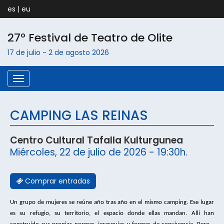
es
|
eu
27º Festival de Teatro de
Olite
17 de julio
-
2 de agosto
2026
Menú
CAMPING LAS REINAS
Centro Cultural Tafalla Kulturgunea
Miércoles, 22 de julio de 2026 - 19:30h.
Comprar entradas
Un grupo de mujeres se reúne año tras año en el mis
mo camping. Ese lugar 
es su refugio, su territorio, el 
espacio donde ellas mandan. Allí han 