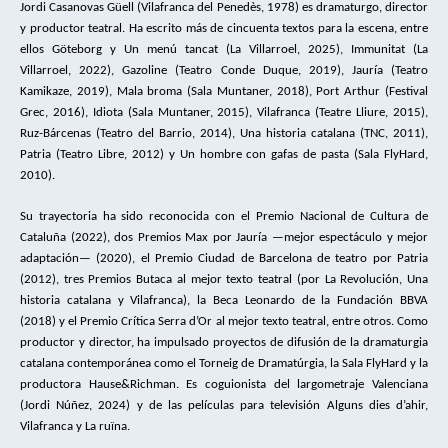
Jordi Casanovas Güell (Vilafranca del Penedès, 1978) es dramaturgo, director
y productor teatral. Ha escrito más de cincuenta textos para la escena, entre
ellos Göteborg y Un menú tancat (La Villarroel, 2025), Immunitat (La
Villarroel, 2022), Gazoline (Teatro Conde Duque, 2019), Jauría (Teatro
Kamikaze, 2019), Mala broma (Sala Muntaner, 2018), Port Arthur (Festival
Grec, 2016), Idiota (Sala Muntaner, 2015), Vilafranca (Teatre Lliure, 2015),
Ruz-Bárcenas (Teatro del Barrio, 2014), Una historia catalana (TNC, 2011),
Patria (Teatro Libre, 2012) y Un hombre con gafas de pasta (Sala FlyHard,
2010).
Su trayectoria ha sido reconocida con el Premio Nacional de Cultura de
Cataluña (2022), dos Premios Max por Jauría —mejor espectáculo y mejor
adaptación— (2020), el Premio Ciudad de Barcelona de teatro por Patria
(2012), tres Premios Butaca al mejor texto teatral (por La Revolución, Una
historia catalana y Vilafranca), la Beca Leonardo de la Fundación BBVA
(2018) y el Premio Crítica Serra d’Or al mejor texto teatral, entre otros. Como
productor y director, ha impulsado proyectos de difusión de la dramaturgia
catalana contemporánea como el Torneig de Dramatúrgia, la Sala FlyHard y la
productora Hause&Richman. Es coguionista del largometraje Valenciana
(Jordi Núñez, 2024) y de las películas para televisión Alguns dies d’ahir,
Vilafranca y La ruïna.