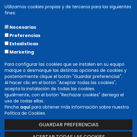
Utilizamos cookies propias y de terceros para los siguientes
fines:
Necesarias
COLABORA
Preferencias
Estadísticas
Marketing
Para configurar las cookies que se instalen en su equipo
marque o desmarque las distintas opciones de cookies y
posteriormente clique el botón "Guardar preferencias".
Al hacer clic en el botón "Aceptar todas las cookies",
acepta la instalación de todas las cookies.
Igualmente, con el botón "Rechazar cookies" deniega el
DIRECCIÓN GENERAL DE CULTURA
uso de todas ellas.
INSTITUCIÓN PRÍNCIPE DE VIANA
Pinche
aquí
para obtener más información sobre nuestra
C/ Navarrería, 39. 31001 Pamplona (Navarra)
Política de Cookies.
T. 848 424 600 -
cultura@navarra.es
GUARDAR PREFERENCIAS
Accesibilidad
|
Aviso legal
|
Mapa web
ACEPTAR TODAS LAS COOKIES