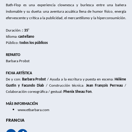
Bath-Flop es una experiencia clownesca y 
burlesca entre una bañera 
indomable y su 
dueña: una aventura acuática llena de humor 
físico, energía 
efervescente y crítica a la publi
cidad, el mercantilismo y la hiperconsumición.
Duración: 
: 35'
Idioma: 
castellano
Público: 
todos los públicos
REPARTO
Barbara Probst
FICHA ARTÍSTICA
De y con:
 Barbara Probst 
/ Ayuda a la escritura y puesta en escena: 
Hélène 
Gustin y Facundo Diab
 / 
Construcción técnica:
 Jean François Perreau
 / 
Colaboración coreográfica / gestual: 
Phenix Sheau Fon
.
MÁS INFORMACIÓN 
www.etbarbara.com
FRANCIA