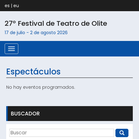
es
|
eu
27º Festival de Teatro de
Olite
17 de julio
-
2 de agosto
2026
Menú
Espectáculos
No hay eventos programados.
BUSCADOR