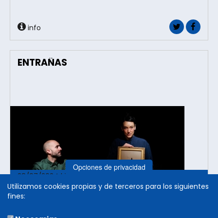
info
ENTRAÑAS
Opciones de privacidad
28/07/2024 | 19:00h.
Utilizamos cookies propias y de terceros para los siguientes
Casa de Cultura
fines:
Olite
Dirección y dramaturgia
: El Patio Teatro