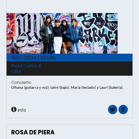
19/07/2024 | 23:55h.
Plaza Carlos III
Olite
Concierto
Oihana (guitarra y voz), Leire (bajo), María (teclado) y Lauri (batería).
info
ROSA DE PIERA