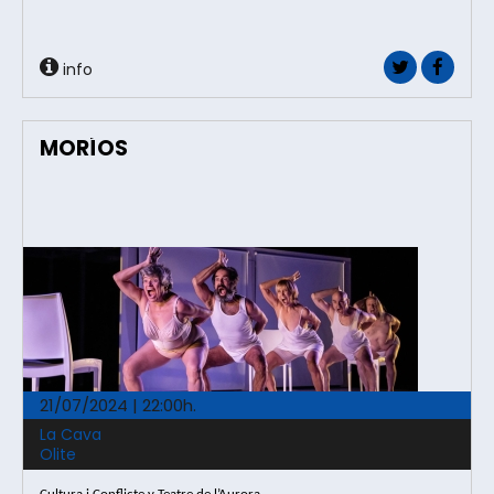
info
MORÍOS
21/07/2024 | 22:00h.
La Cava
Olite