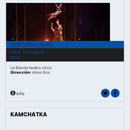
25/07/2024 | 22:00h.
Plaza Teobaldos
Olite
La Banda teatro circo
Dirección
: Anna Ros
info
KAMCHÀTKA