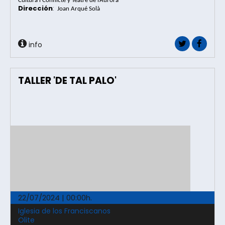
Cultura i Conflicte y Teatre de l’Aurora
Dirección
:
 Joan Arqué Solà
info
TALLER 'DE TAL PALO'
22/07/2024 | 00:00h.
Iglesia de los Franciscanos
Olite