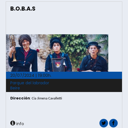
B.O.B.A.S
20/07/2024 | 19:00h.
Parque del labrador
Beire
Dirección
:
Cia Jimena Cavalletti
info