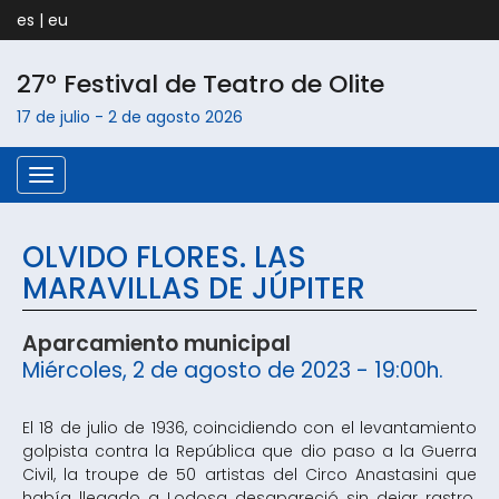
es
|
eu
27º Festival de Teatro de
Olite
17 de julio
-
2 de agosto
2026
Menú
OLVIDO FLORES. LAS
MARAVILLAS DE JÚPITER
Aparcamiento municipal
Miércoles, 2 de agosto de 2023 - 19:00h.
El 18 de julio de 1936, coincidiendo con el levantamiento
golpista contra la República que dio paso a la Guerra
Civil, la troupe de 50 artistas del Circo Anastasini que
había llegado a Lodosa desapareció sin dejar rastro.