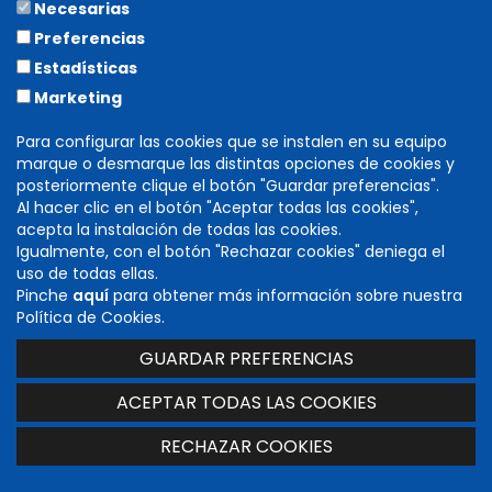
Necesarias
COLABORA
Preferencias
Estadísticas
Marketing
Para configurar las cookies que se instalen en su equipo
marque o desmarque las distintas opciones de cookies y
posteriormente clique el botón "Guardar preferencias".
Al hacer clic en el botón "Aceptar todas las cookies",
acepta la instalación de todas las cookies.
Igualmente, con el botón "Rechazar cookies" deniega el
DIRECCIÓN GENERAL DE CULTURA
uso de todas ellas.
INSTITUCIÓN PRÍNCIPE DE VIANA
Pinche
aquí
para obtener más información sobre nuestra
C/ Navarrería, 39. 31001 Pamplona (Navarra)
Política de Cookies.
T. 848 424 600 -
cultura@navarra.es
GUARDAR PREFERENCIAS
Accesibilidad
|
Aviso legal
|
Mapa web
ACEPTAR TODAS LAS COOKIES
RECHAZAR COOKIES