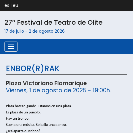
es
|
eu
27º Festival de Teatro de
Olite
17 de julio
-
2 de agosto
2026
Menú
ENBOR(R)RAK
Plaza Victoriano Flamarique
Viernes, 1 de agosto de 2025 - 19:00h.
Plaza batean gaude. 
Estamos en una plaza. 
La plaza de un pueblo. 
Hay un tronco. 
Suena una música. Se baila una dantza. 
¿Txalaparta o Techno? 