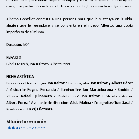
caso, la imperfección es lo que la hace particular, la convierte en algo nuevo.
Alberto González contrata a una persona para que le sustituya en la vida, 
alguien que le reemplace y se convierta en el nuevo Alberto, una copia 
imperfecta de sí mismo.
Duración: 80
’
REPARTO
Gloria March, Ion Iraizoz y Albert Pérez
FICHA ARTÍSTICA
Dirección 
/ Dramaturgia
: 
Ion Iraizoz 
/ Escenografía: 
Ion Iraizoz y Albert Pérez 
/ Vestuario: 
Regina Ferrando
/
Iluminación: 
Ion Martinkorena
/ Sonido / 
Música:
 Rafael Quiñonero 
/ Distribución
: Ion Iraizoz 
/ Mirada externa: 
Albert Pérez 
/ Ayudante de dirección: 
Alida Molina
 / Fotografías:
 Toni Sasal 
/ 
Producción: 
La caja flotante
Más información
ciaioniraizoz.com