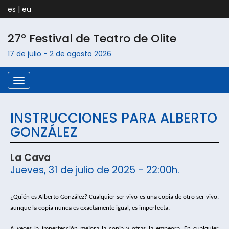
es
|
eu
27º Festival de Teatro de
Olite
17 de julio
-
2 de agosto
2026
Menú
INSTRUCCIONES PARA ALBERTO
GONZÁLEZ
La Cava
Jueves, 31 de julio de 2025 - 22:00h.
¿Quién es Alberto González? Cualquier ser vivo es una copia de otro ser vivo, 
aunque la copia nunca es exactamente igual, es imperfecta.
A veces la imperfección mejora la copia y otras la empeora. En cualquier 