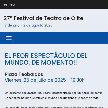
es
|
eu
27º Festival de Teatro de
Olite
17 de julio
-
2 de agosto
2026
Menú
EL PEOR ESPECTÁCULO DEL
MUNDO. DE MOMENTO!!
Plaza Teobaldos
Viernes, 25 de julio de 2025 - 19:30h.
Un delirante documento, un BIOPIC protagonizado por un héroe de barrio, 
un ser prescindible que está en el mundo porque tiene que haber de todo.
Un acto de amor hacia todas esas personas que se hacen a sí mismas con 