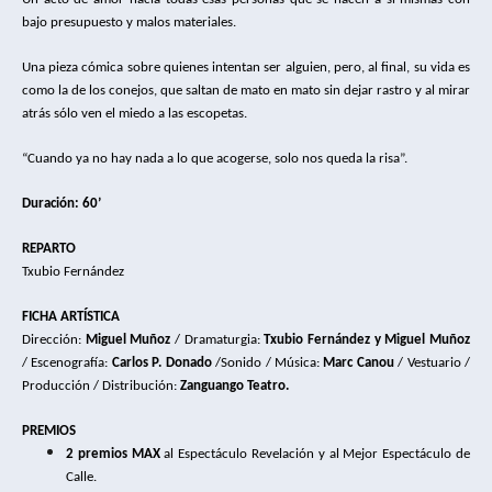
bajo presupuesto y malos materiales.
Una pieza cómica sobre quienes intentan ser alguien, pero, al final, su vida es 
como la de los conejos, que saltan de mato en mato sin dejar rastro y al mirar 
atrás sólo ven el miedo a las escopetas.
“Cuando ya no hay nada a lo que acogerse, solo nos queda la risa”. 
Duración: 60
’
REPARTO
Txubio Fernández
FICHA ARTÍSTICA
Dirección: 
Miguel Muñoz 
/ Dramaturgia: 
Txubio Fernández y Miguel Muñoz 
/ Escenografía
: 
Carlos P. Donado 
/Sonido / Música: 
Marc Canou 
/
Vestuario
/ 
Producción / Distribución:
 Zanguango Teatro.
PREMIOS
2 premios MAX 
al Espectáculo Revelación y al Mejor Espectáculo de 
Calle.